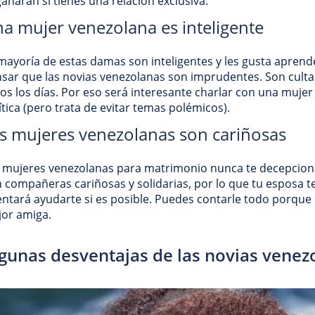
añarán si tienes una relación exclusiva.
a mujer venezolana es inteligente
mayoría de estas damas son inteligentes y les gusta apren
sar que las novias venezolanas son imprudentes. Son cultas 
os los días. Por eso será interesante charlar con una mujer 
ítica (pero trata de evitar temas polémicos).
s mujeres venezolanas son cariñosas
 mujeres venezolanas para matrimonio nunca te decepcionar
 compañeras cariñosas y solidarias, por lo que tu esposa t
entará ayudarte si es posible. Puedes contarle todo porque
or amiga.
gunas desventajas de las novias venez