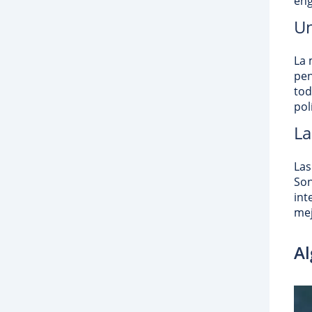
eng
Un
La 
pen
tod
pol
La
Las
Son
int
mej
Al