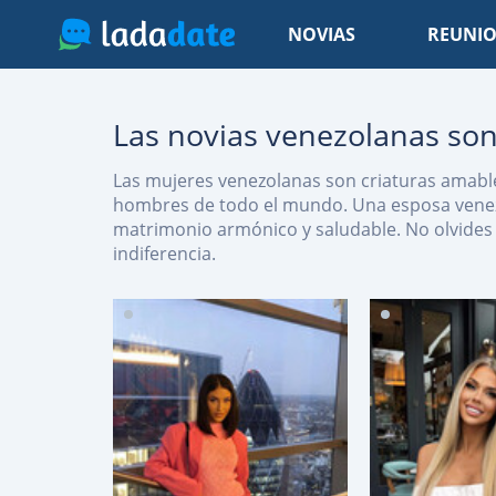
NOVIAS
REUNIO
Las novias venezolanas son
Las mujeres venezolanas son criaturas amable
hombres de todo el mundo. Una esposa venezo
matrimonio armónico y saludable. No olvides 
indiferencia.