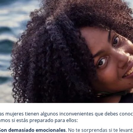
as mujeres tienen algunos inconvenientes que debes conocer
mos si estás preparado para ellos:
Son demasiado emocionales
. No te sorprendas si te levant