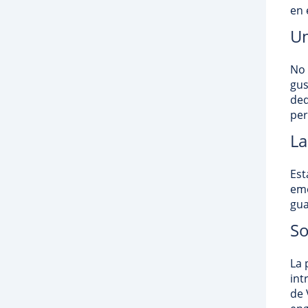
en 
Un
No 
gus
ded
per
La
Est
emo
gua
So
La 
int
de 