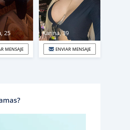
a
,
25
Karina
,
39
AR MENSAJE
ENVIAR MENSAJE
damas?