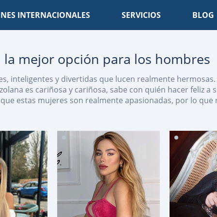
NES INTERNACIONALES
SERVICIOS
BLOG
 la mejor opción para los hombres
s, inteligentes y divertidas que lucen realmente hermosas
lana es cariñosa y cariñosa, sabe con quién hacer feliz a
que estas mujeres son realmente apasionadas, por lo que nun