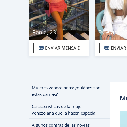
Paola
,
23
Estefani
,
2
ENVIAR MENSAJE
ENVIAR
Mujeres venezolanas: ¿quiénes son
estas damas?
Mu
Características de la mujer
venezolana que la hacen especial
Algunos contras de las novias