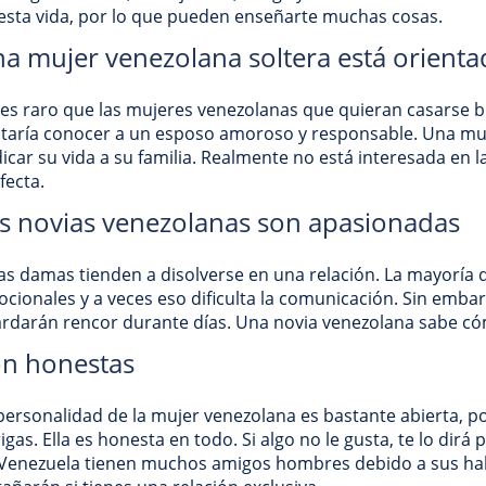
esta vida, por lo que pueden enseñarte muchas cosas.
a mujer venezolana soltera está orientad
es raro que las mujeres venezolanas que quieran casarse bu
taría conocer a un esposo amoroso y responsable. Una muj
icar su vida a su familia. Realmente no está interesada en l
fecta.
s novias venezolanas son apasionadas
as damas tienden a disolverse en una relación. La mayoría
cionales y a veces eso dificulta la comunicación. Sin emba
rdarán rencor durante días. Una novia venezolana sabe có
n honestas
personalidad de la mujer venezolana es bastante abierta, po
rigas. Ella es honesta en todo. Si algo no le gusta, te lo dir
Venezuela tienen muchos amigos hombres debido a sus hab