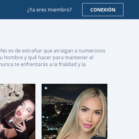
¿Ya eres miembro?
CONEXIÓN
. No es de extrañar que atraigan a numerosos
 su hombre y qué hacer para mantener el
ca te enfrentarás a la frialdad y la