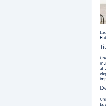
Las
Hab
Ti
Una
muy
atr
ele
imp
De
Una
Es 