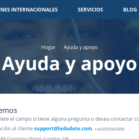
NES INTERNACIONALES
SERVICIOS
BLOG
Hogar
Ayuda y apoyo
Ayuda y apoyo
remos
lete el campo si tiene alguna pregunta o desea contactar c
nción al cliente
support@ladadate.com
,