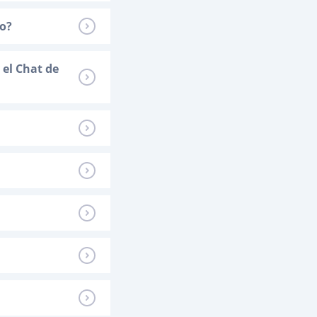
go?
 el Chat de