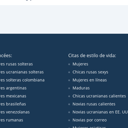
ncées:
Citas de estilo de vida:
es rusas solteras
Mujeres
es ucranianas solteras
Chicas rusas sexys
es solteras colombiana
Mujeres en líneas
es argentinas
Maduras
es mexicanas
Chicas ucranianas calientes
es brasileñas
Novias rusas calientes
es venezolanas
Novias ucranianas en EE. UU
res rumanas
Novias por correo
Mujeres asiaticas