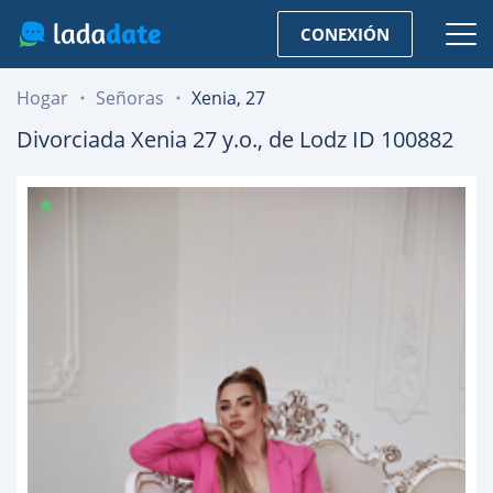
CONEXIÓN
Hogar
Señoras
Xenia, 27
Divorciada
Xenia
27
y.o., de
Lodz
ID 100882