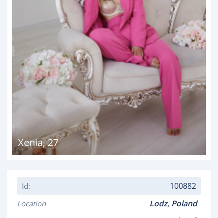
Xenia
,
27
100882
Id:
Lodz,
Poland
Location