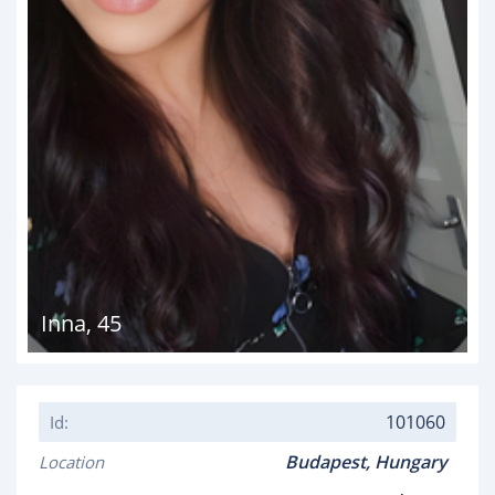
Inna
,
45
101060
Id:
Budapest,
Hungary
Location