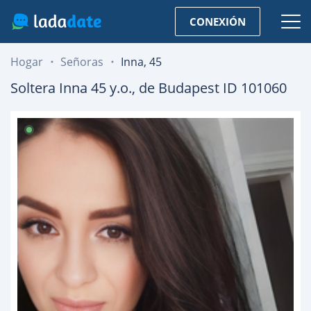
CONEXIÓN
Hogar
Señoras
Inna, 45
Soltera
Inna
45
y.o., de
Budapest
ID 101060