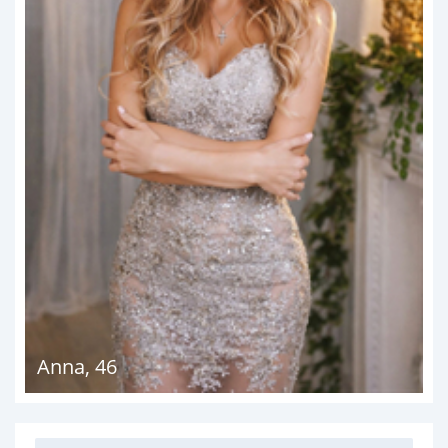
Anna
,
46