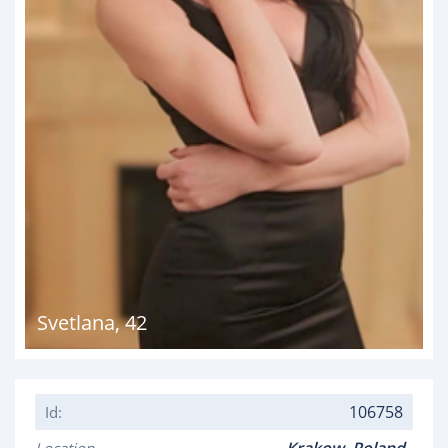
Svetlana
,
42
106758
Id: