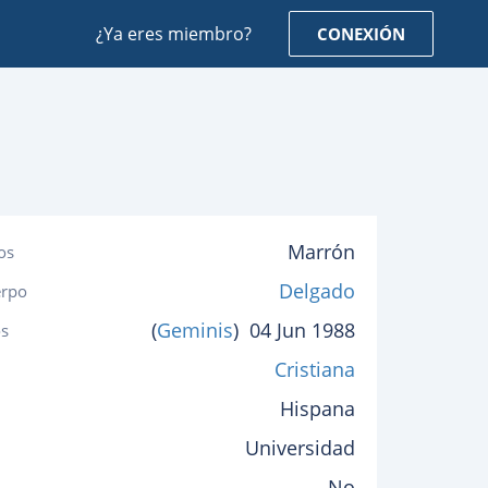
¿Ya eres miembro?
CONEXIÓN
Marrón
os
Delgado
erpo
(
Geminis
)
04 Jun 1988
s
Cristiana
Hispana
Universidad
No