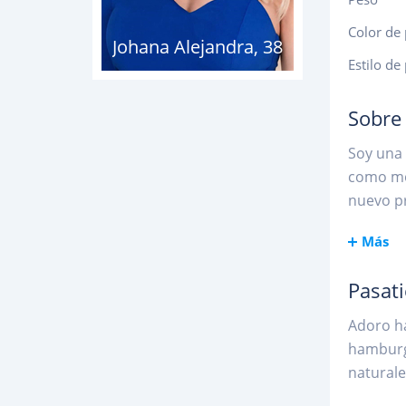
Color de 
Johana Alejandra
,
38
Estilo de
Sobre
Soy una 
como mod
nuevo pr
Más
Pasat
Adoro ha
hamburgu
naturalez