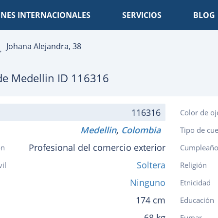
NES INTERNACIONALES
SERVICIOS
BLOG
Johana Alejandra, 38
 de
Medellin
ID 116316
116316
Color de oj
Medellin
,
Colombia
Tipo de cu
Profesional del comercio exterior
ón
Cumpleaño
Soltera
vil
Religión
Ninguno
Etnicidad
174 cm
Educación
68 kg
Fumar