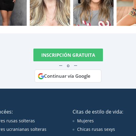
INSCRIPCIÓN GRATUITA
o
Continuar vía Google
ncées:
Citas de estilo de vida:
es rusas solteras
Mujeres
es ucranianas solteras
Chicas rusas sexys