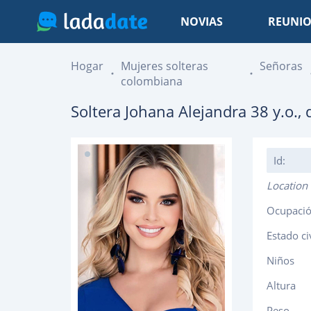
NOVIAS
REUNIO
Hogar
Mujeres solteras
Señoras
colombiana
Soltera
Johana Alejandra
38
y.o.,
Id:
Location
Ocupaci
Estado ci
Niños
Altura
Peso