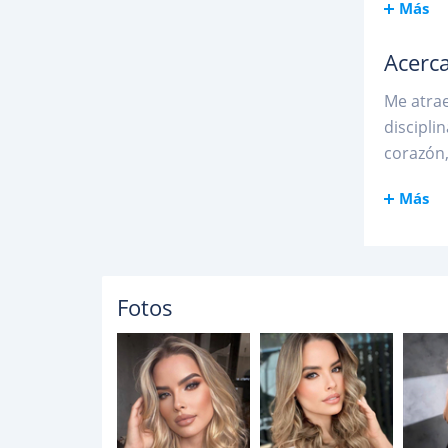
Más
Acerca
Me atrae
discipli
corazón,
Más
Fotos