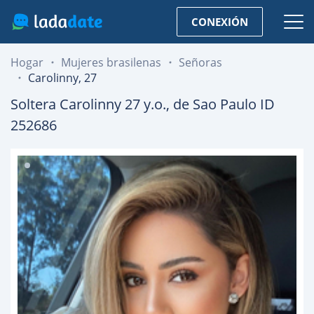
CONEXIÓN
Hogar
Mujeres brasilenas
Señoras
Carolinny, 27
Soltera
Carolinny
27
y.o., de
Sao Paulo
ID
252686