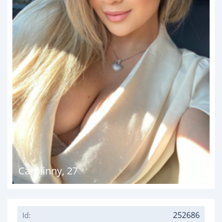
Carolinny
,
27
252686
Id: