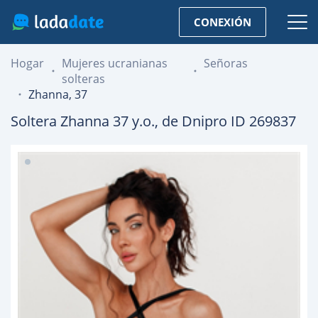
CONEXIÓN
Hogar
Mujeres ucranianas
Señoras
solteras
Zhanna, 37
Soltera
Zhanna
37
y.o., de
Dnipro
ID 269837