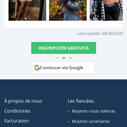
Last update:
04/30/2026
INSCRIPCIÓN GRATUITA
o
Continuar vía Google
À propos de nous
Les fiancées:
Condiciones
Mujeres rusas solteras
Facturation
Mujeres ucranianas