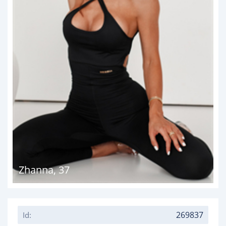
Zhanna
,
37
269837
Id: