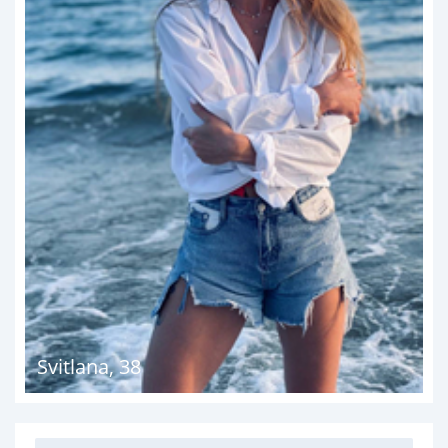
Svitlana
,
38