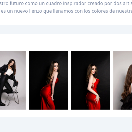
tro futuro como un cuadro inspirador creado por dos arti
 es un nuevo lienzo que llenamos con los colores de nuestra