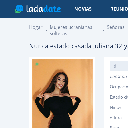
NOVIAS
REUNIO
Hogar
Mujeres ucranianas
Señoras
solteras
Nunca estado casada
Juliana
32
y
Id:
Location
Ocupaci
Estado ci
Niños
Altura
Peso