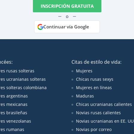
INSCRIPCIÓN GRATUITA
o
Continuar vía Google
ncées:
Citas de estilo de vida:
es rusas solteras
Mujeres
es ucranianas solteras
Chicas rusas sexys
es solteras colombiana
Mujeres en líneas
es argentinas
Maduras
es mexicanas
Chicas ucranianas calientes
es brasileñas
Novias rusas calientes
es venezolanas
Novias ucranianas en EE. UU
res rumanas
Novias por correo