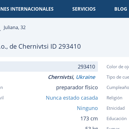
NES INTERNACIONALES
SERVICIOS
BLOG
Juliana, 32
.o., de
Chernivtsi
ID 293410
293410
Color de oj
Chernivtsi,
Ukraine
Tipo de cu
preparador físico
ón
Cumpleaño
Nunca estado casada
vil
Religión
Ninguno
Etnicidad
173 cm
Educación
53 kg
Fumar