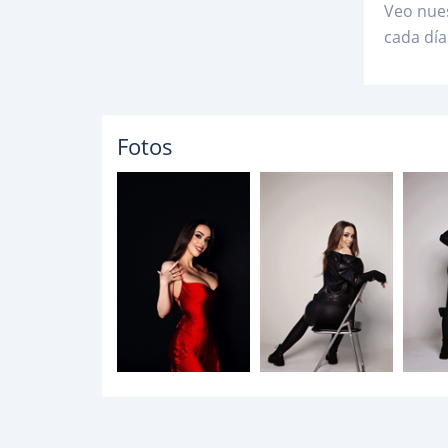
Veo nues
cada día
Fotos