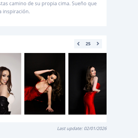
stas camino de su propia cima. Sueño que
 inspiración.
25
Last update:
02/01/2026