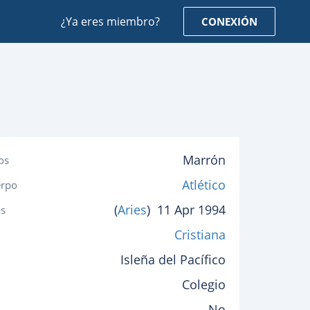
¿Ya eres miembro?
CONEXIÓN
Marrón
os
Atlético
erpo
(
Aries
)
11 Apr 1994
s
Cristiana
Isleña del Pacífico
Colegio
No