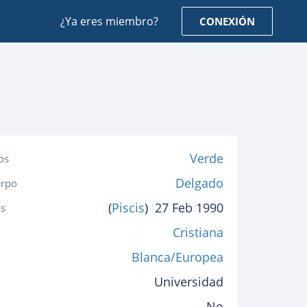
¿Ya eres miembro?
CONEXIÓN
Verde
os
Delgado
erpo
(
Piscis
)
27 Feb 1990
s
Cristiana
Blanca/Europea
Universidad
No