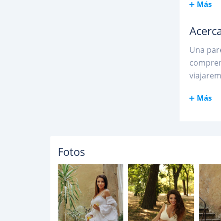
Más
Acerca
Una pare
comprens
viajarem
Más
Fotos