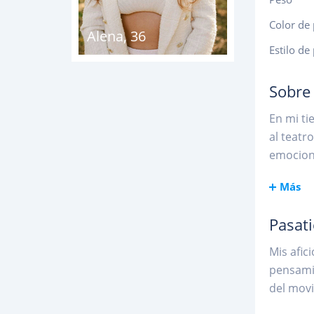
Color de 
Alena
,
36
Estilo de
Sobre
En mi ti
al teatr
emocione
Más
Pasat
Mis afic
pensamie
del movi