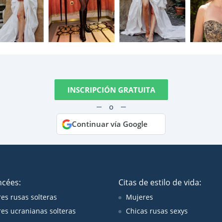
INSCRIPCIÓN GRATUITA
o
Continuar vía Google
ncées:
Citas de estilo de vida:
es rusas solteras
Mujeres
es ucranianas solteras
Chicas rusas sexys