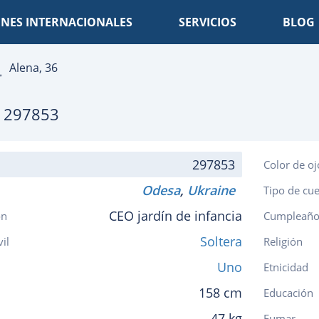
NES INTERNACIONALES
SERVICIOS
BLOG
Alena, 36
 297853
297853
Color de oj
Odesa
,
Ukraine
Tipo de cu
CEO jardín de infancia
ón
Cumpleaño
Soltera
vil
Religión
Uno
Etnicidad
158 cm
Educación
47 kg
Fumar