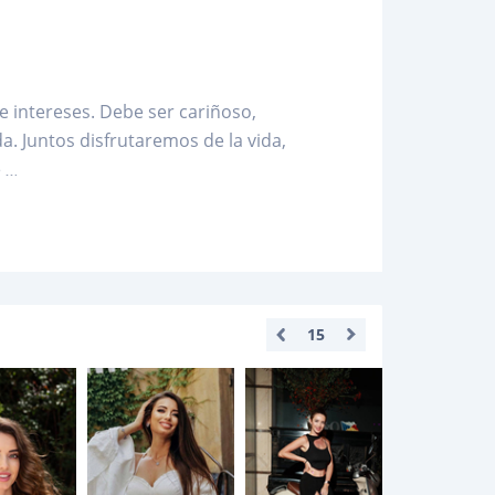
 intereses. Debe ser cariñoso,
 Juntos disfrutaremos de la vida,
e
...
15