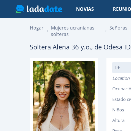
NOVIAS
REUNIO
Hogar
Mujeres ucranianas
Señoras
solteras
Soltera
Alena
36
y.o., de
Odesa
ID
Id:
Location
Ocupaci
Estado ci
Niños
Altura
Peso