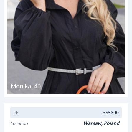
Monika
,
40
355800
Id:
Warsaw,
Poland
Location