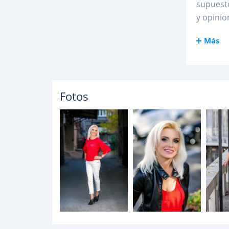
supuesto
y opinio
Más
Fotos