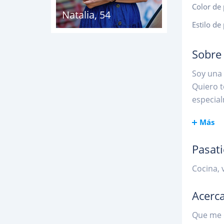
Color de 
Natalia
,
54
Estilo de
Sobre
Soy una 
Quiero t
especial
Más
Pasat
Cocina, 
Acerca
Que me q