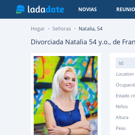
NOVIAS
REUNIO
Hogar
Señoras
Natalia, 54
Divorciada
Natalia
54
y.o., de
Fran
Id:
Location
Ocupaci
Estado ci
Niños
Altura
Peso