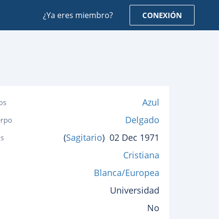
¿Ya eres miembro?
CONEXIÓN
Azul
os
Delgado
erpo
(
Sagitario
)
02 Dec 1971
s
Cristiana
Blanca/Europea
Universidad
No