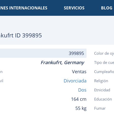
NES INTERNACIONALES
SERVICIOS
BLOG
kufrt
ID 399895
399895
Color de oj
Frankufrt,
Germany
Tipo de cu
Ventas
ón
Cumpleaño
Divorciada
vil
Religión
Dos
Etnicidad
164 cm
Educación
55 kg
Fumar