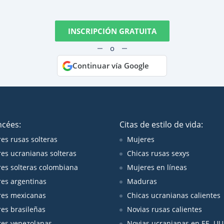
INSCRIPCIÓN GRATUITA
o
Continuar vía Google
ncées:
Citas de estilo de vida:
es rusas solteras
Mujeres
es ucranianas solteras
Chicas rusas sexys
es solteras colombiana
Mujeres en líneas
es argentinas
Maduras
es mexicanas
Chicas ucranianas calientes
es brasileñas
Novias rusas calientes
es venezolanas
Novias ucranianas en EE. UU