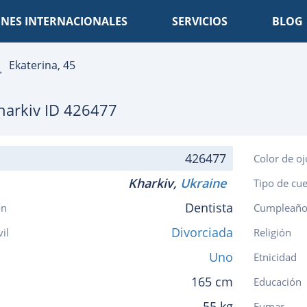
NES INTERNACIONALES
SERVICIOS
BLOG
Ekaterina, 45
harkiv
ID 426477
426477
Color de oj
Kharkiv,
Ukraine
Tipo de cu
Dentista
ón
Cumpleaño
Divorciada
vil
Religión
Uno
Etnicidad
165 cm
Educación
55 kg
Fumar