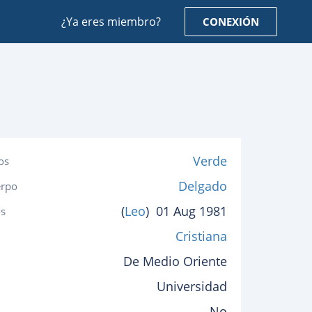
¿Ya eres miembro?
CONEXIÓN
Verde
os
Delgado
erpo
(
Leo
)
01 Aug 1981
s
Cristiana
De Medio Oriente
Universidad
No