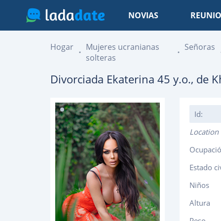
NOVIAS
REUNIO
Hogar
Mujeres ucranianas
Señoras
solteras
Divorciada
Ekaterina
45
y.o., de
K
Id:
Location
Ocupaci
Estado ci
Niños
Altura
Peso