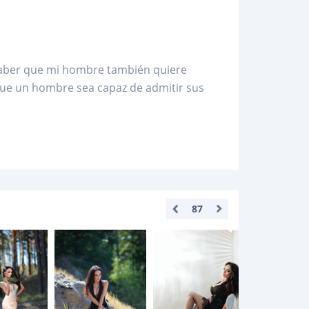
saber que mi hombre también quiere
que un hombre sea capaz de admitir sus
87