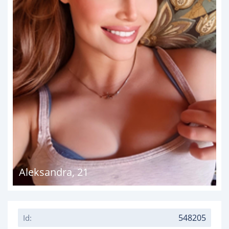
Aleksandra
,
21
548205
Id: