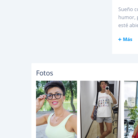
Sueño co
humor, p
esté abi
Más
Fotos