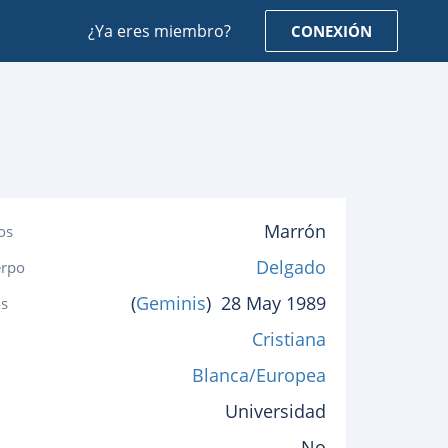
¿Ya eres miembro?
CONEXIÓN
Marrón
os
Delgado
erpo
(
Geminis
)
28 May 1989
s
Cristiana
Blanca/Europea
Universidad
No