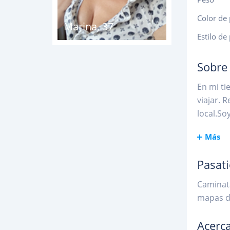
Color de 
Marina
,
37
Estilo de
Sobre
En mi ti
viajar. 
local.So
Más
Pasat
Caminat
mapas de
Acerca