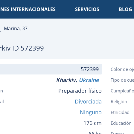
NES INTERNACIONALES
SERVICIOS
BLOG
Marina, 37
rkiv
ID 572399
572399
Color de oj
Kharkiv,
Ukraine
Tipo de cu
Preparador físico
ón
Cumpleaño
Divorciada
vil
Religión
Ninguno
Etnicidad
176 cm
Educación
66 kg
Fumar