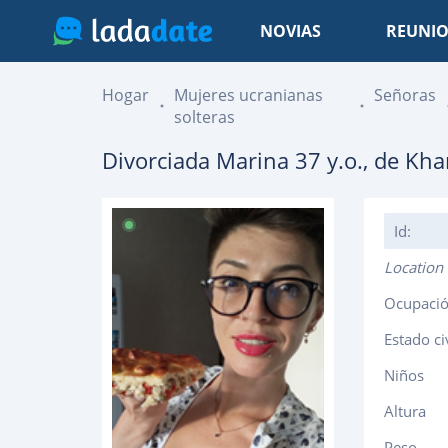
NOVIAS
REUNIO
Hogar
Mujeres ucranianas
Señoras
solteras
Divorciada
Marina
37
y.o., de
Kha
Id:
Location
Ocupaci
Estado ci
Niños
Altura
Peso