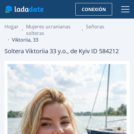
CONEXIÓN
Hogar
Mujeres ucranianas
Señoras
solteras
Viktoriia, 33
Soltera
Viktoriia
33
y.o., de
Kyiv
ID 584212