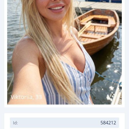
Viktoriia
,
33
584212
Id: