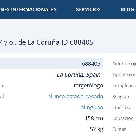
NES INTERNACIONALES
SERVICIOS
BLOG
7
y.o., de
La Coruña
ID 688405
688405
Color de oj
La Coruña,
Spain
Tipo de cu
targetólogo
ón
Cumpleaño
Nunca estado casada
vil
Religión
Ninguno
Etnicidad
158 cm
Educación
52 kg
Fumar