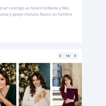
uir conmigo un futuro brillante y feliz.
fianza y apoyo mutuos. Busco un hombre
14