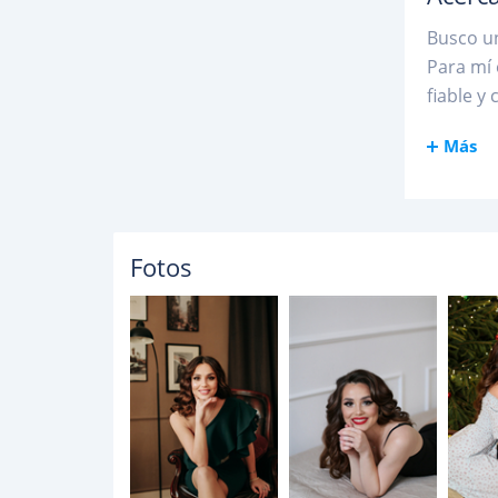
Busco un
Para mí
fiable y
Más
Fotos