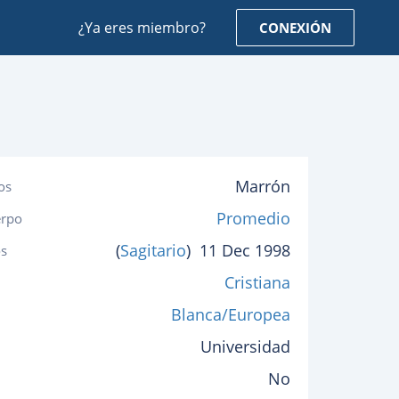
¿Ya eres miembro?
CONEXIÓN
Marrón
os
Promedio
erpo
(
Sagitario
)
11 Dec 1998
s
Cristiana
Blanca/Europea
Universidad
No