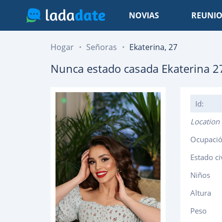
NOVIAS
REUNIO
Hogar
Señoras
Ekaterina, 27
Nunca estado casada
Ekaterina
2
Id:
Location
Ocupaci
Estado ci
Niños
Altura
Peso