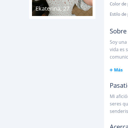
Color de 
Ekaterina
,
27
Estilo de
Sobre
Soy una 
vida es 
comunica
Más
Pasat
Mi afici
seres qu
senderis
Acerca