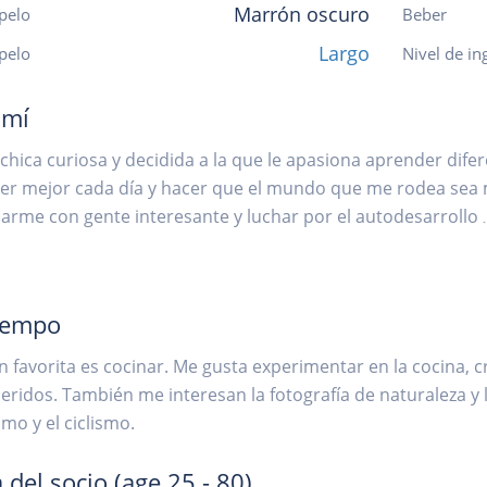
Marrón oscuro
pelo
Beber
Largo
 pelo
Nivel de in
 mí
chica curiosa y decidida a la que le apasiona aprender difere
ser mejor cada día y hacer que el mundo que me rodea sea m
rme con gente interesante y luchar por el autodesarrollo
.
iempo
ón favorita es cocinar. Me gusta experimentar en la cocina, 
eridos. También me interesan la fotografía de naturaleza y la
mo y el ciclismo.
 del socio
(age 25 - 80)