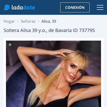
CONEXIÓN
Hogar
Señoras
Alisa, 39
Soltera
Alisa
39
y.o., de
Bavaria
ID 737795