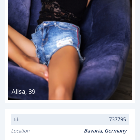
Alisa
,
39
737795
Id:
Bavaria,
Germany
Location