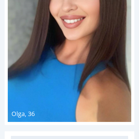
Olga
,
36