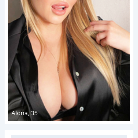
Alona
,
35