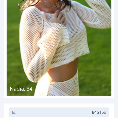
Nadia
,
34
845159
Id: