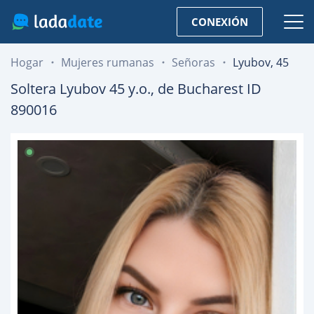
CONEXIÓN
Hogar
Mujeres rumanas
Señoras
Lyubov, 45
Soltera
Lyubov
45
y.o., de
Bucharest
ID
890016