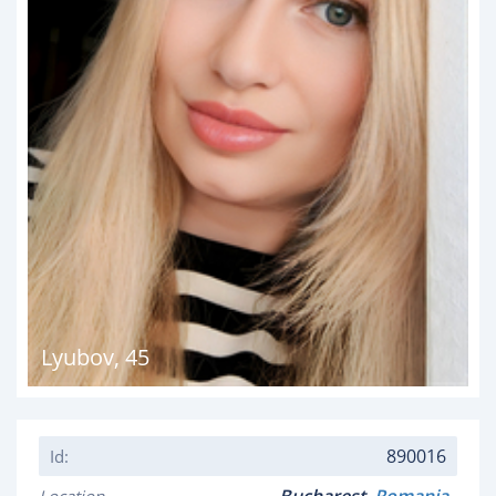
Lyubov
,
45
890016
Id: