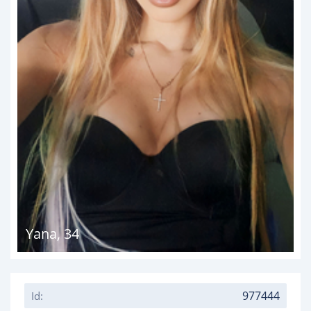
Yana
,
34
977444
Id: