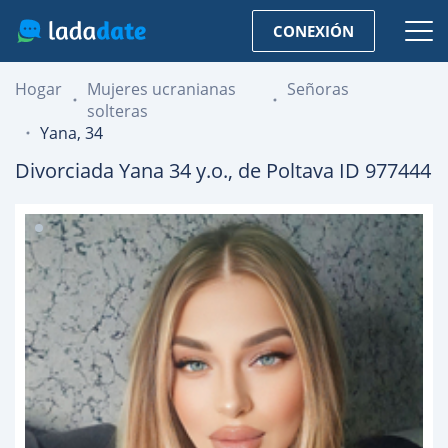
CONEXIÓN
Hogar
Mujeres ucranianas
Señoras
solteras
Yana, 34
Divorciada
Yana
34
y.o., de
Poltava
ID 977444