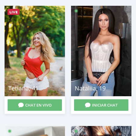
LIVE
Tetiana
,
41
Nataliia
,
19
CHAT EN VIVO
INICIAR CHAT