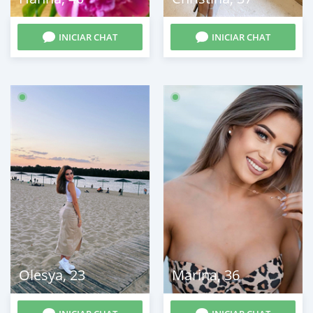
INICIAR CHAT
INICIAR CHAT
Olesya
,
23
Marina
,
36