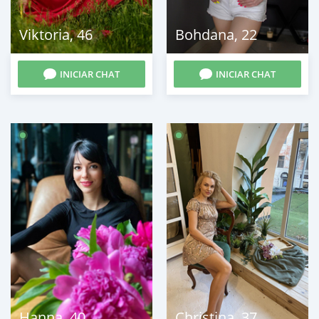
Viktoria
,
46
Bohdana
,
22
INICIAR CHAT
INICIAR CHAT
Hanna
,
40
Christina
,
37