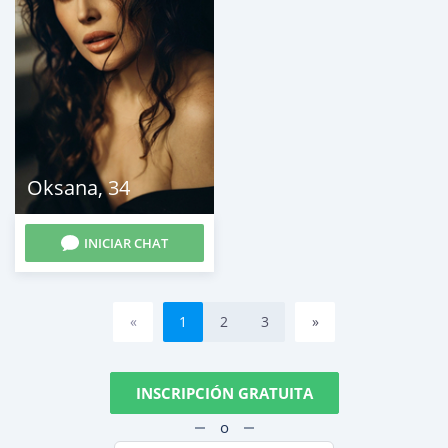
Oksana
,
34
INICIAR CHAT
«
1
2
3
»
INSCRIPCIÓN GRATUITA
o