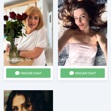
Natalia
,
55
Alexandra
,
39
INICIAR CHAT
INICIAR CHAT