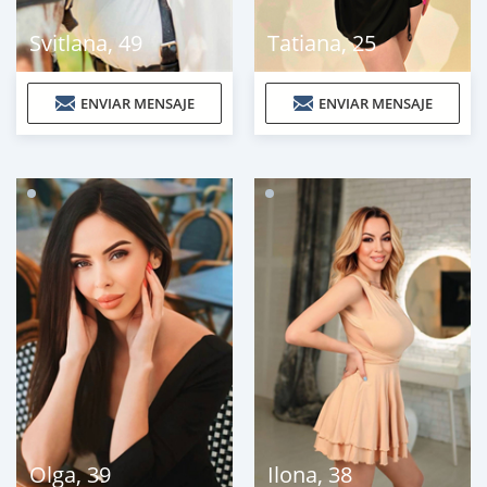
Svitlana
,
49
Tatiana
,
25
ENVIAR MENSAJE
ENVIAR MENSAJE
Olga
,
39
Ilona
,
38