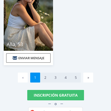
Alla
,
53
ENVIAR MENSAJE
«
1
2
3
4
5
»
INSCRIPCIÓN GRATUITA
o